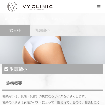
ーム
診療メニュー
婦人科
乳頭縮小
診療メニュー
婦人科
乳頭縮小
料金表
医師紹介
アクセス
乳頭縮小
LINE登録
施術概要
無料カウンセリング
乳頭縮小は、乳頭（乳首）の気になるサイズを小さくします。
乳頭の大きさは女性のバストにとって、悩まれているのに、相談しにく